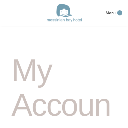
Menu
My
Accoun