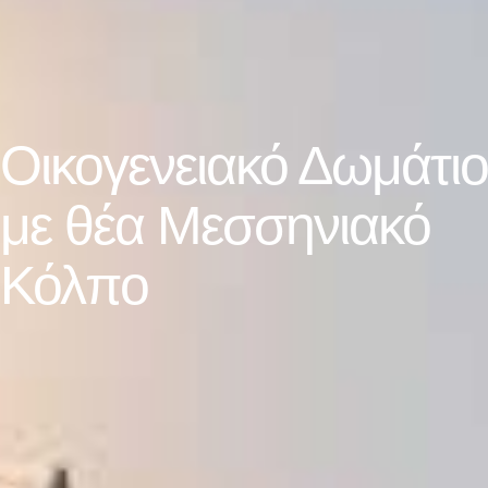
Οικογενειακό Δωμάτιο
με θέα Μεσσηνιακό
Κόλπο