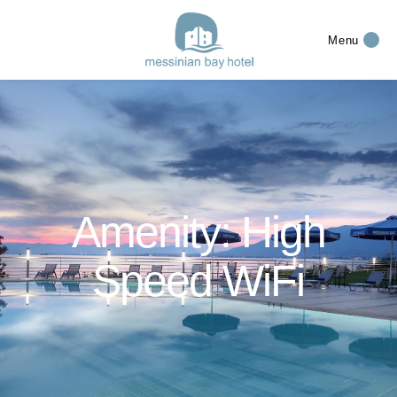
Menu
Amenity: High
Speed WiFi